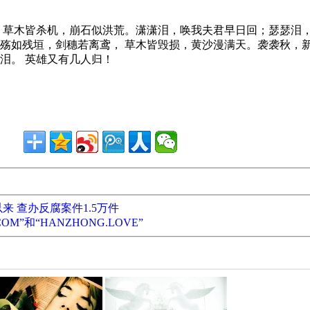
草木皆杀机，崩石似洪荒。潇潇泪，唤我夫君早日回；瑟瑟泪
殇如残垣，剑穗若离鸢， 草木皆毁损，黄沙漫满天。袭袭秋，
泪。 英雄又有几人归！
来 查办反腐案件1.5万件
OM”和“HANZHONG.LOVE”