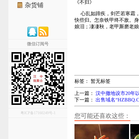
《不归》
杂货铺
心乱如蹄疾，剑芒若寒霜，
快些归。怎奈铁甲终不敌。身
娘泪；凄凄秋，老甲厮磨老娘
微信订阅号
标签：
暂无标签
上一篇：
汉中撤地设市20年以
下一篇：
出售域名“HZBBQ.C
粤ICP备17160249号-1
您可能还喜欢这些：