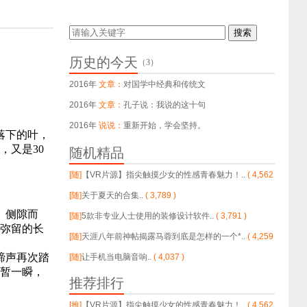
搜索
历史的今天
（3）
2016年
文章：
对国学中经典和传统文
2016年
文章：
孔子说：我说的这十句
2016年
说说：
重新开始，学会坚持。
落下的叶，
，又是30
随机精品
…
[随]
【VR片源】指尖触摸少女的性感青春魅力！..
( 4,562
)
[随]
关于夏天的合集..
( 3,789 )
、侧隙而
[随]
5款非专业人士使用的装修设计软件..
( 3,791 )
中弥留的长
[随]
天涯八年前神帖揭露马蓉到底是怎样的一个*..
( 4,259
蹄声再次踏
)
[随]
让手机当电脑音响..
( 4,037 )
短暂一瞬，
推荐排行
[推]
【VR片源】指尖触摸少女的性感青春魅力！..
( 4,562