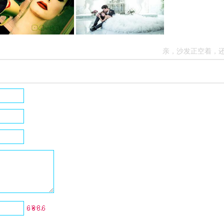
亲，沙发正空着，