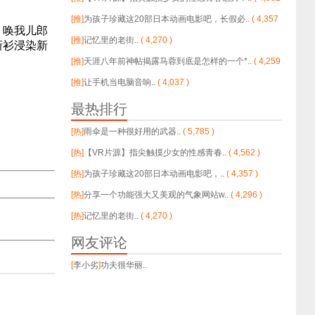
)
[推]
为孩子珍藏这20部日本动画电影吧，长假必..
( 4,357
，唤我儿郎
)
[推]
记忆里的老街..
( 4,270 )
新衫浸染新
[推]
天涯八年前神帖揭露马蓉到底是怎样的一个*..
( 4,259
)
[推]
让手机当电脑音响..
( 4,037 )
最热排行
[热]
雨伞是一种很好用的武器..
( 5,785 )
[热]
【VR片源】指尖触摸少女的性感青春..
( 4,562 )
[热]
为孩子珍藏这20部日本动画电影吧，..
( 4,357 )
[热]
分享一个功能强大又美观的气象网站w..
( 4,296 )
[热]
记忆里的老街..
( 4,270 )
网友评论
[
李小劣
]
功夫很华丽..