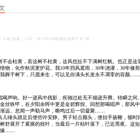
正文
论：
0 条
| 热度：2,742 ° | 在 IANA保留地址 发表于 PC 端
不会枯黄，若这树不枯黄，这风也扯不下满树红帆。也正是这
物，化作秋泥更护花。我10年挡风遮雨，30年浇灌，30年修剪
，我葬于树下，只愿来生，可以见你满头长发永不凋零的容颜…
喝声响。好一迹风中残影，疾驰过处无不烟迹升腾。转瞬之间
身金丝铁甲，在夕阳余晖中更是金碧辉煌。回想那喝唱声，那风
。渐远。忽闻一声勒马声，嘶鸣过后一切凝聚……
儿锤头踏足后便些许安静。男子轻点额头，便抬手扬鞭，顿时
老树舒展开了紧握的枝叶，当最后一片枯叶落下，已近黑夜。这
姻缘……