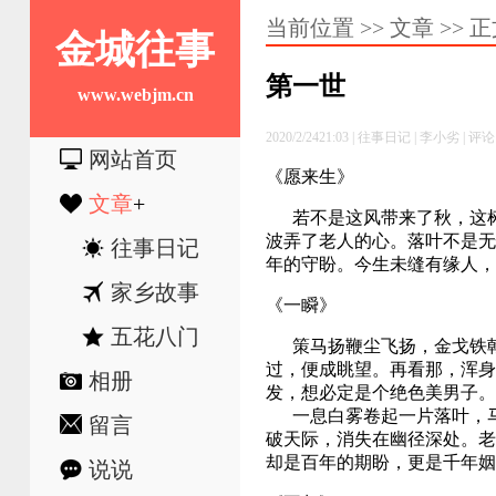
当前位置 >> 文章 >> 
金城往事
第一世
www.webjm.cn
2020/2/2421:03 |
往事日记
|
李小劣
| 评
网站首页
《愿来生》
文章
+
若不是这风带来了秋，这树
波弄了老人的心。落叶不是无情
往事日记
年的守盼。今生未缝有缘人
家乡故事
《
一瞬
》
五花八门
策马扬鞭尘飞扬，金戈铁戟
过，便成眺望。再看那，浑
相册
发，想必定是个绝色美男子
一息白雾卷起一片落叶，马
留言
破天际，消失在幽径深处。
却是百年的期盼，更是千年
说说