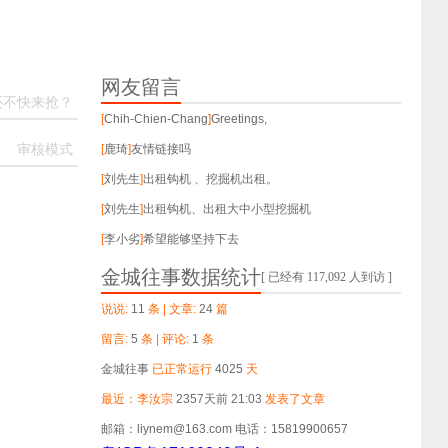
网友留言
还不快来抢？
[
Chih-Chien-Chang
]
Greetings,
[
鹿琦
]
友情链接吗
审核模式
[
刘先生
]
出租钩机 、挖掘机出租。
[
刘先生
]
出租钩机、出租大中小型挖掘机
[
李小劣
]
希望能够坚持下去
金城往事数据统计
[ 已经有 117,092 人到访 ]
说说:
11
条 | 文章:
24
篇
留言:
5
条 | 评论:
1
条
金城往事
已正常运行
4025
天
最近：李汝宗
2357天前 21:03
发表了文章
邮箱：liynem@163.com 电话：15819900657